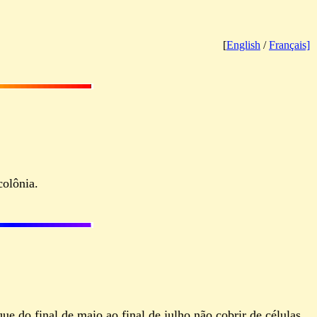
[
English
/
Français]
olônia.
ue do final de maio ao final de julho não cobrir de células