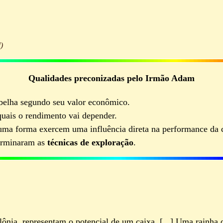
)
Qualidades preconizadas pelo Irmão Adam
belha segundo seu valor econômico.
uais o rendimento vai depender.
ma forma exercem uma influência direta na performance da c
terminaram as
técnicas de exploração
.
lônia, representam o potencial de um caixa. [...] Uma rainha q