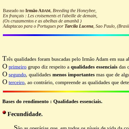
Baseado no
Irmão A
,
Breeding the Honeybee,
DAM
En français :
Les croisements et l'abeille de demain,
(
Os cruzamentos e as abelhas de amanhã
)
Adaptacao para o Portugues por
Tarcila Lucena
, Sao Paulo, (Brasil
T
rês qualidades foram buscadas pelo Irmão Adam em sua a
O
primeiro
grupo diz respeito a
qualidades essenciais
das q
O
segundo
, qualidades
menos importantes
mas que de algu
O
terceiro
, ao contrário, compreende as qualidades que de
Bases do rendimento : Qualidades essenciais.
Fecundidade.
S
ão as operárias que, em todos os níveis de vida da co