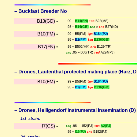
– Buckfast Breeder No
B13(GD)
.00 –
B14(FN)
B22(MS)
=
ins
.98 –
B14(GB)
×
B27(KD)
imc
ins
B10(FM)
.99 – B5(FM)
B184(PJ)
=
lgn
.95 –
B2(FM)
B236(GB)
lgn
B17(FN)
.99 – B502(HK)
B129(TR)
=
mrk
.95 – B88(TR)
A224(PJ)
imq
rud
– Drones, Lautenthal protected mating place (Harz, D)
B10(FM)
.99 – B5(FM)
B184(PJ)
=
lgn
.95 –
B2(FM)
B236(GB)
lgn
– Drones, Heiligendorf instrumental insemination (D) 
1st strain:
I7(CS)
.98 – I152(PJ)
A2(PJ)
=
imq
ins
.95 –
I16(PJ)
B182(PJ)
ins