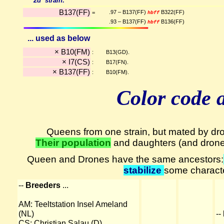
2d strain:
B137(FF)
.97 – B137(FF)
B322(FF)
=
hbff
.93 – B137(FF)
B136(FF)
hbff
... used as below
× B10(FM)
:
B13(GD).
× I7(CS)
:
B17(FN).
× B137(FF)
:
B10(FM).
Color code 
Queens from one strain, but mated by dro
Their population
and daughters (and drone
Queen and Drones have the same ancestors:
stabilize
some characte
--
Breeders
...
AM: Teeltstation Insel Ameland
(NL)
--
CS: Christian Salau (D)