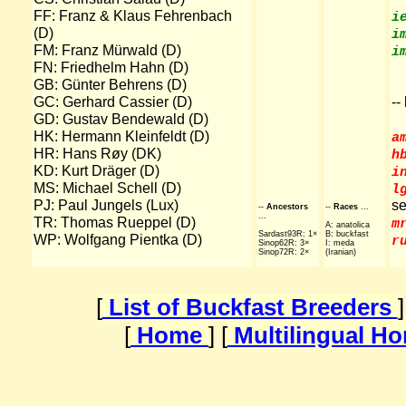
FF: Franz & Klaus Fehrenbach
i
(D)
i
FM: Franz Mürwald (D)
i
FN: Friedhelm Hahn (D)
GB: Günter Behrens (D)
GC: Gerhard Cassier (D)
--
GD: Gustav Bendewald (D)
HK: Hermann Kleinfeldt (D)
a
HR: Hans Røy (DK)
h
KD: Kurt Dräger (D)
i
MS: Michael Schell (D)
l
PJ: Paul Jungels (Lux)
se
--
Ancestors
--
Races
...
...
TR: Thomas Rueppel (D)
m
A: anatolica
Sardast93R: 1×
B: buckfast
WP: Wolfgang Pientka (D)
r
Sinop62R: 3×
I: meda
Sinop72R: 2×
(Iranian)
[
List of Buckfast Breeders
]
[
Home
] [
Multilingual H